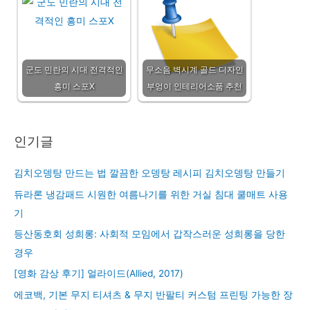
군도 민란의 시대 전격적인
무소음 벽시계 골드 디자인
흥미 스포X
부엉이 인테리어소품 추천
인기글
김치오뎅탕 만드는 법 깔끔한 오뎅탕 레시피 김치오뎅탕 만들기
듀라론 냉감패드 시원한 여름나기를 위한 거실 침대 쿨매트 사용
기
등산동호회 성희롱: 사회적 모임에서 갑작스러운 성희롱을 당한
경우
[영화 감상 후기] 얼라이드(Allied, 2017)
에코백, 기본 무지 티셔츠 & 무지 반팔티 커스텀 프린팅 가능한 장