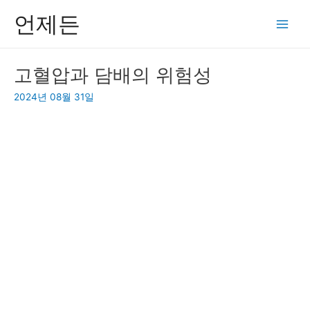
콘
언제든
텐
Main
츠
Men
로
고혈압과 담배의 위험성
건
너
2024년 08월 31일
뛰
기