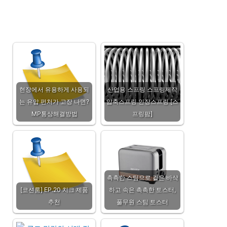
“스
프
링
부
착
식
볼
현장에서 유용하게 사용되
산업용 스프링 스프링제작
펜
는 유압 펀처가 고장 나면?
압축스프링 인장스프링 [스
주
MP통상해결방법
프링팜]
문
제
작”
납
품
촉촉한 스팀으로 겉은 바삭
사
[코션룸] EP.20 치크 제품
하고 속은 촉촉한 토스터,
례
추천
풀무원 스팀 토스터