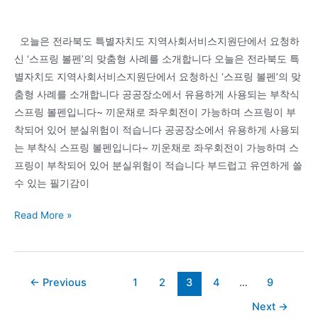
분
당,
오늘은 전라북도 특별자치도 지역사회서비스지원단에서 요청하
판
신 ‘스프링 볼펜’의 맞춤형 사례를 소개합니다 오늘은 전라북도 특
교,
별자치도 지역사회서비스지원단에서 요청하신 ‘스프링 볼펜’의 맞
위
춤형 사례를 소개합니다 공공장소에서 유용하게 사용되는 부착식
례
스프링 볼펜입니다~ 끼운채로 좌우회전이 가능하며 스프링이 부
신
착되어 있어 분실위험이 적습니다 공공장소에서 유용하게 사용되
도
는 부착식 스프링 볼펜입니다~ 끼운채로 좌우회전이 가능하며 스
시,
프링이 부착되어 있어 분실위험이 적습니다 부드럽고 유연하게 쓸
문
수 있는 필기감이
정
동,
[볼
Read More »
용
펜
인,
판
경
촉
기
Post
←
Previous
1
2
3
4
…
9
물]
광
pagination
전
Next
→
주