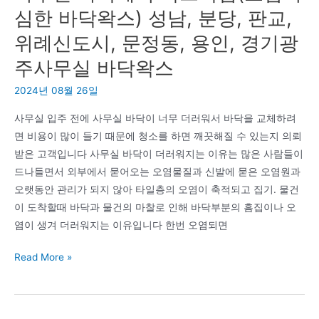
모
심한 바닥왁스) 성남, 분당, 판교,
교
위례신도시, 문정동, 용인, 경기광
육-
코
주사무실 바닥왁스
칭
2024년 08월 26일
형
아
사무실 입주 전에 사무실 바닥이 너무 더러워서 바닥을 교체하려
버
면 비용이 많이 들기 때문에 청소를 하면 깨끗해질 수 있는지 의뢰
지
받은 고객입니다 사무실 바닥이 더러워지는 이유는 많은 사람들이
되
드나들면서 외부에서 묻어오는 오염물질과 신발에 묻은 오염원과
기
오랫동안 관리가 되지 않아 타일층의 오염이 축적되고 집기. 물건
그
이 도착할때 바닥과 물건의 마찰로 인해 바닥부분의 흠집이나 오
리
염이 생겨 더러워지는 이유입니다 한번 오염되면
고
사
몸
Read More »
무
놀
실
이
바