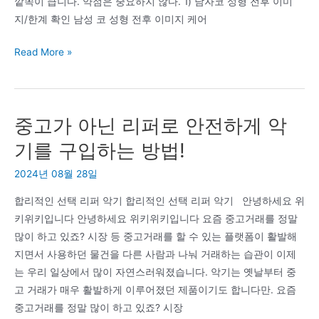
깥쪽이 큽니다. 약점은 중요하지 않다. 1) 남자코 성형 전후 이미
방
지/한계 확인 남성 코 성형 전후 이미지 케어
법
남
Read More »
성
코
성
중고가 아닌 리퍼로 안전하게 악
형
전
기를 구입하는 방법!
후
2024년 08월 28일
이
미
합리적인 선택 리퍼 악기 합리적인 선택 리퍼 악기 안녕하세요 위
지
키위키입니다 안녕하세요 위키위키입니다 요즘 중고거래를 정말
케
많이 하고 있죠? 시장 등 중고거래를 할 수 있는 플랫폼이 활발해
어
지면서 사용하던 물건을 다른 사람과 나눠 거래하는 습관이 이제
방
는 우리 일상에서 많이 자연스러워졌습니다. 악기는 옛날부터 중
법
고 거래가 매우 활발하게 이루어졌던 제품이기도 합니다만. 요즘
및
중고거래를 정말 많이 하고 있죠? 시장
Case