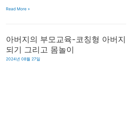
중
Read More »
고
가
아
아버지의 부모교육-코칭형 아버지
닌
리
되기 그리고 몸놀이
퍼
2024년 08월 27일
로
안
전
하
게
악
기
를
구
입