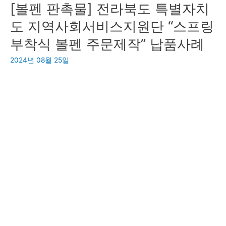
[볼펜 판촉물] 전라북도 특별자치
닥
세
도 지역사회서비스지원단 “스프링
척
부착식 볼펜 주문제작” 납품사례
왁
스
2024년 08월 25일
작
업
(오
염
이
심
한
바
닥
왁
스)
성
남,