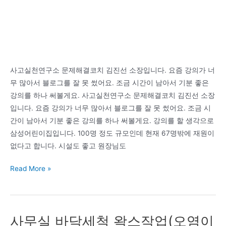
하
는
방
법!
사고실천연구소 문제해결코치 김진선 소장입니다. 요즘 강의가 너
무 많아서 블로그를 잘 못 썼어요. 조금 시간이 남아서 기분 좋은
강의를 하나 써볼게요. 사고실천연구소 문제해결코치 김진선 소장
입니다. 요즘 강의가 너무 많아서 블로그를 잘 못 썼어요. 조금 시
간이 남아서 기분 좋은 강의를 하나 써볼게요. 강의를 할 생각으로
삼성어린이집입니다. 100명 정도 규모인데 현재 67명밖에 재원이
없다고 합니다. 시설도 좋고 원장님도
아
Read More »
버
지
의
사무실 바닥세척 왁스작업(오염이
부