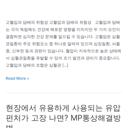
고혈압과 담배의 위험성 고혈압과 담배의 위험성 고혈압과 담배
는 각각 독립해도 건강에 해로운 영향을 미치지만 두 가지 요인이
결합하면 심각한 건강 문제를 일으킬 수 있습니다. 고혈압은 심혈
관질환의 주요 위험요소 중 하나로 알려져 있으며 심장질환, 뇌졸
중, 신부전 등과 관련이 있습니다. 혈압이 지속적으로 높은 상태에
서 심혈관질환을 유발할 수 있어 조기 발견과 관리가 중요합니다.
고혈압과 담배의 조합은 심혈관 […]
고
Read More »
혈
압
과
현장에서 유용하게 사용되는 유압
담
배
펀처가 고장 나면? MP통상해결방
의
법
위