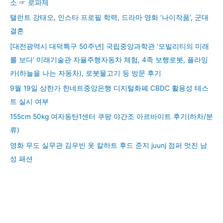
소 ☞ 로파제
탤런트 강태오, 인스타 프로필 학력, 드라마 영화 ‘나이작품’, 군대
결혼
[대전광역시 대덕특구 50주년] 국립중앙과학관 ‘모빌리티의 미래
를 보다’ 미래기술관 자율주행자동차 체험, 4족 보행로봇, 플라잉
카(하늘을 나는 자동차), 로봇물고기 등 방문 후기
9월 19일 상한가 한네트중앙은행 디지털화폐 CBDC 활용성 테스
트 실시 여부
155cm 50kg 여자동탄1센터 쿠팡 야간조 아르바이트 후기(하차/분
류)
영화 무도 실무관 김우빈 옷 칼하트 후드 준지 juunj 점퍼 멋진 남
성 패션