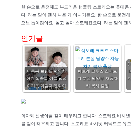
한 손으로 운전해도 부드러운 핸들링 스토케요는 휴대용 
다! 라는 말이 괜히 나온 게 아니거든요. 한 손으로 운
오브 톱이잖아요. 돌고 돌아 스토케요요다! 라는 말이 괜히
인기글
[
아동복 브랜드 편안한
쉐보레 크루즈 스마트
아기 외출복 여름 남성
키 분실 남양주 자동차
지
아기옷 마틸다 엔와이
키 복사 출장
의자와 신생아를 같이 태우려고 합니다. 스토케요 바시넷
를 같이 태우려고 합니다. 스토케요 바시넷 커넥트로 유모