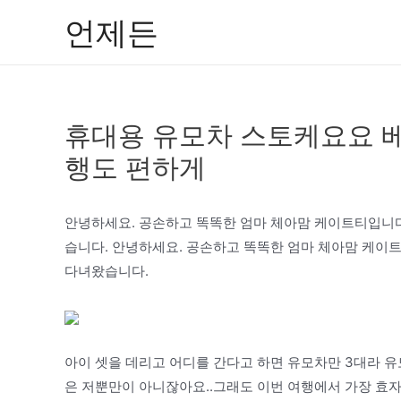
콘
언제든
텐
츠
로
건
휴대용 유모차 스토케요요 
너
뛰
행도 편하게
기
안녕하세요. 공손하고 똑똑한 엄마 체아맘 케이트티입니다.
습니다. 안녕하세요. 공손하고 똑똑한 엄마 체아맘 케이트
다녀왔습니다.
아이 셋을 데리고 어디를 간다고 하면 유모차만 3대라 유
은 저뿐만이 아니잖아요..그래도 이번 여행에서 가장 효