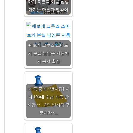
아기 외출복 여름 남성
아기옷 마틸다 엔와이
쉐보레 크루즈 스마트
키 분실 남양주 자동차
키 복사 출장
[가죽 공예 : 반지갑] 지
폐 100매 수납 가죽 반
지갑 : : : 3단 반지갑 주
문제작 :…