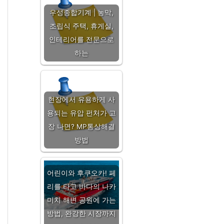
우성종합기계 | 농막,
조립식 주택, 휴게실,
인테리어를 전문으로
하는
현장에서 유용하게 사
용되는 유압 펀처가 고
장 나면? MP통상해결
방법
어린이와 후쿠오카! 페
리를 타고 바다의 나카
미치 해변 공원에 가는
방법, 완강한 시장까지