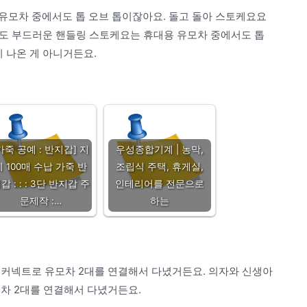
유모차 중에서도 톱 오브 톱이잖아요. 돌고 돌아 스토케요요
전해도 부드러운 핸들링 스토케요는 휴대용 유모차 중에서도 톱
 나온 게 아니거든요.
가죽 공예 : 반지갑] 지
우성종합기계 | 농막,
폐 100매 수납 가죽 반
조립식 주택, 휴게실,
갑 : : : 3단 반지갑 주
인테리어를 전문으로
문제작 :…
하는
 커넥트로 유모차 2대를 연결해서 다녔거든요. 의자와 신생아
차 2대를 연결해서 다녔거든요.