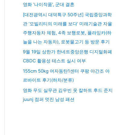
영화 ‘나이작품’, 군대 결혼
[대전광역시 대덕특구 50주년] 국립중앙과학
관 ‘모빌리티의 미래를 보다’ 미래기술관 자율
주행자동차 체험, 4족 보행로봇, 플라잉카(하
늘을 나는 자동차), 로봇물고기 등 방문 후기
9월 19일 상한가 한네트중앙은행 디지털화폐
CBDC 활용성 테스트 실시 여부
155cm 50kg 여자동탄1센터 쿠팡 야간조 아
르바이트 후기(하차/분류)
영화 무도 실무관 김우빈 옷 칼하트 후드 준지
juunj 점퍼 멋진 남성 패션