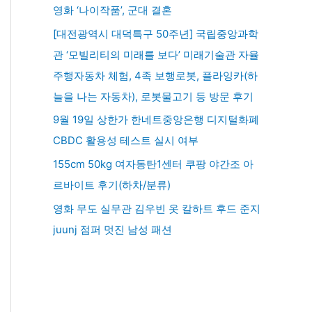
영화 ‘나이작품’, 군대 결혼
[대전광역시 대덕특구 50주년] 국립중앙과학
관 ‘모빌리티의 미래를 보다’ 미래기술관 자율
주행자동차 체험, 4족 보행로봇, 플라잉카(하
늘을 나는 자동차), 로봇물고기 등 방문 후기
9월 19일 상한가 한네트중앙은행 디지털화폐
CBDC 활용성 테스트 실시 여부
155cm 50kg 여자동탄1센터 쿠팡 야간조 아
르바이트 후기(하차/분류)
영화 무도 실무관 김우빈 옷 칼하트 후드 준지
juunj 점퍼 멋진 남성 패션