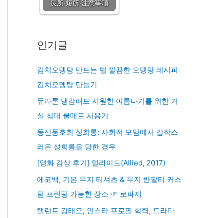
長所·短所·注意事項
인기글
김치오뎅탕 만드는 법 깔끔한 오뎅탕 레시피
김치오뎅탕 만들기
듀라론 냉감패드 시원한 여름나기를 위한 거
실 침대 쿨매트 사용기
등산동호회 성희롱: 사회적 모임에서 갑작스
러운 성희롱을 당한 경우
[영화 감상 후기] 얼라이드(Allied, 2017)
에코백, 기본 무지 티셔츠 & 무지 반팔티 커스
텀 프린팅 가능한 장소 ☞ 로파제
탤런트 강태오, 인스타 프로필 학력, 드라마