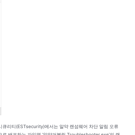
티(ESTsecurity)에서는 알약 랜섬웨어 차단 알림 오류
하는 파일명 ‘알약퍼블릭 Troubleshooter.exe’의 랜