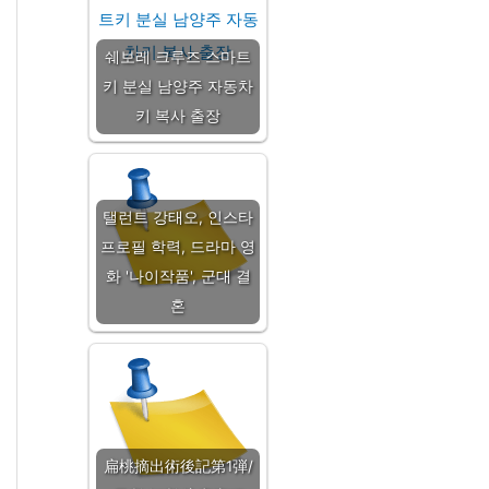
쉐보레 크루즈 스마트
키 분실 남양주 자동차
키 복사 출장
탤런트 강태오, 인스타
프로필 학력, 드라마 영
화 '나이작품', 군대 결
혼
扁桃摘出術後記第1弾/