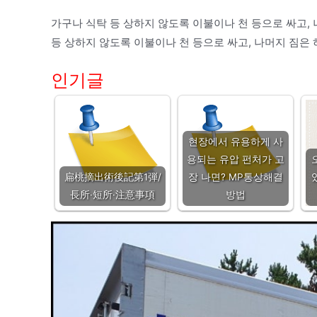
가구나 식탁 등 상하지 않도록 이불이나 천 등으로 싸고,
등 상하지 않도록 이불이나 천 등으로 싸고, 나머지 짐은
인기글
현장에서 유용하게 사
용되는 유압 펀처가 고
扁桃摘出術後記第1弾/
장 나면? MP통상해결
長所·短所·注意事項
방법