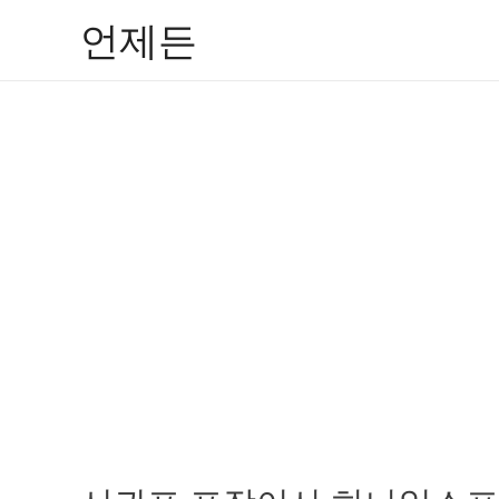
콘
언제든
텐
츠
로
건
너
뛰
기