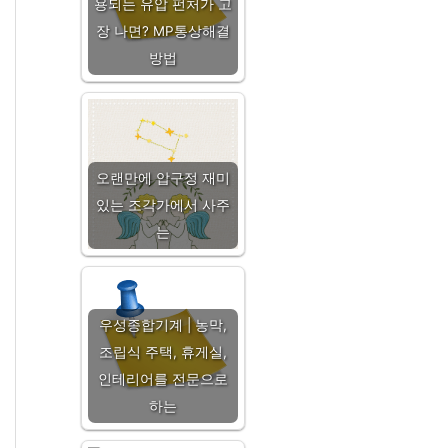
용되는 유압 펀처가 고
장 나면? MP통상해결
방법
오랜만에 압구정 재미
있는 조각가에서 사주
는
우성종합기계 | 농막,
조립식 주택, 휴게실,
인테리어를 전문으로
하는