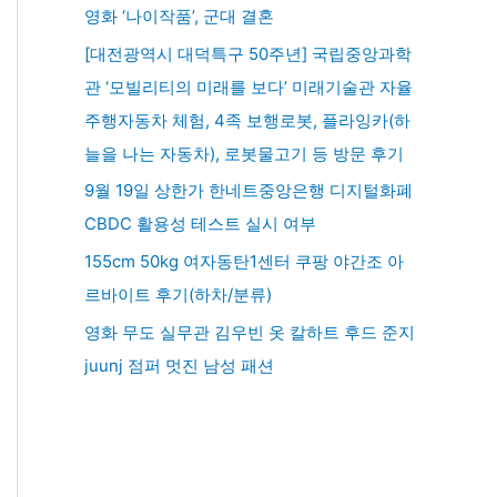
영화 ‘나이작품’, 군대 결혼
[대전광역시 대덕특구 50주년] 국립중앙과학
관 ‘모빌리티의 미래를 보다’ 미래기술관 자율
주행자동차 체험, 4족 보행로봇, 플라잉카(하
늘을 나는 자동차), 로봇물고기 등 방문 후기
9월 19일 상한가 한네트중앙은행 디지털화폐
CBDC 활용성 테스트 실시 여부
155cm 50kg 여자동탄1센터 쿠팡 야간조 아
르바이트 후기(하차/분류)
영화 무도 실무관 김우빈 옷 칼하트 후드 준지
juunj 점퍼 멋진 남성 패션