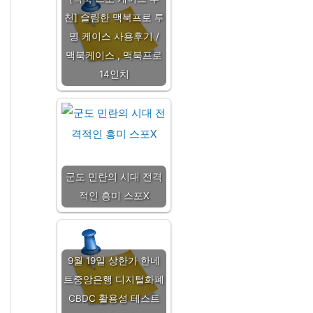
천] 슬림한 맥북프로 투
명 케이스 사용후기 /
맥북케이스 , 맥북프로
14인치
군도 민란의 시대 전격
적인 흥미 스포X
9월 19일 상한가 한네
트중앙은행 디지털화폐
CBDC 활용성 테스트