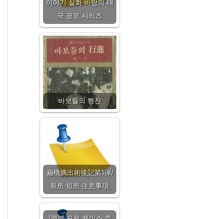
이야기 실화 바탕의 태
국 공포 시리즈
바보들의 행진
扁桃摘出術後記第1弾/
長所·短所·注意事項
[맥북 프로 케이스 추