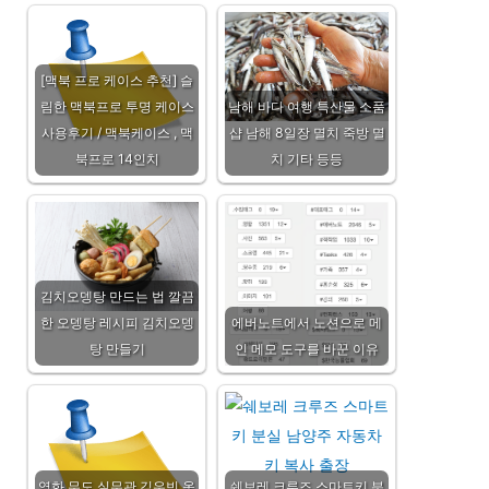
[맥북 프로 케이스 추천] 슬
림한 맥북프로 투명 케이스
남해 바다 여행 특산물 소품
사용후기 / 맥북케이스 , 맥
샵 남해 8일장 멸치 죽방 멸
북프로 14인치
치 기타 등등
김치오뎅탕 만드는 법 깔끔
한 오뎅탕 레시피 김치오뎅
에버노트에서 노션으로 메
탕 만들기
인 메모 도구를 바꾼 이유
영화 무도 실무관 김우빈 옷
쉐보레 크루즈 스마트키 분