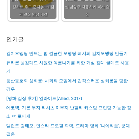
칼하트 후드 준지 juunj 점
실 남양주 자동차키 복사 출
퍼 멋진 남성 패션
장
인기글
김치오뎅탕 만드는 법 깔끔한 오뎅탕 레시피 김치오뎅탕 만들기
듀라론 냉감패드 시원한 여름나기를 위한 거실 침대 쿨매트 사용
기
등산동호회 성희롱: 사회적 모임에서 갑작스러운 성희롱을 당한
경우
[영화 감상 후기] 얼라이드(Allied, 2017)
에코백, 기본 무지 티셔츠 & 무지 반팔티 커스텀 프린팅 가능한 장
소 ☞ 로파제
탤런트 강태오, 인스타 프로필 학력, 드라마 영화 ‘나이작품’, 군대
결혼