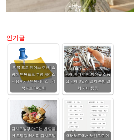
인기글
[맥북 프로 케이스 추천] 슬
림한 맥북프로 투명 케이스
남해 바다 여행 특산물 소품
사용후기 / 맥북케이스 , 맥
샵 남해 8일장 멸치 죽방 멸
북프로 14인치
치 기타 등등
김치오뎅탕 만드는 법 깔끔
한 오뎅탕 레시피 김치오뎅
에버노트에서 노션으로 메