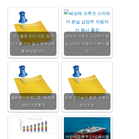
고지혈증 진단 기준, 정상
쉐보레 크루즈 스마트키 분
수치를 미리 알고 동맥경화
실 남양주 자동차키 복사 출
를 예방합시다!
장
扁桃摘出術後記第1弾/長所
왼쪽 관자놀이 통증, 두통의
·短所·注意事項
원인치료
어린이와 후쿠오카! 페리를