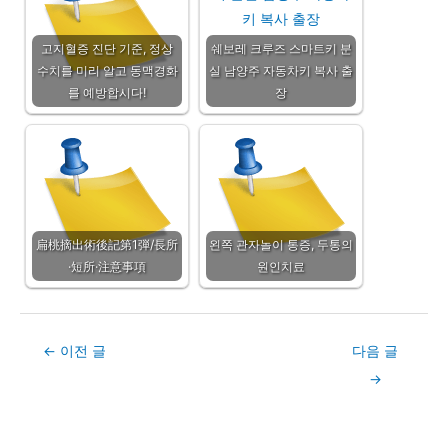
고지혈증 진단 기준, 정상
쉐보레 크루즈 스마트키 분
수치를 미리 알고 동맥경화
실 남양주 자동차키 복사 출
를 예방합시다!
장
扁桃摘出術後記第1弾/長所
왼쪽 관자놀이 통증, 두통의
·短所·注意事項
원인치료
Post
←
이전 글
다음 글
navigation
→