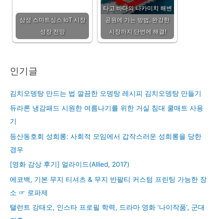
타고 바다의 나카미치 해변
삼성 스마트싱스 IoT 시장
공원에 가는 방법, 완강한
성장 전망
시장까지 단번에 해결!
인기글
김치오뎅탕 만드는 법 깔끔한 오뎅탕 레시피 김치오뎅탕 만들기
듀라론 냉감패드 시원한 여름나기를 위한 거실 침대 쿨매트 사용
기
등산동호회 성희롱: 사회적 모임에서 갑작스러운 성희롱을 당한
경우
[영화 감상 후기] 얼라이드(Allied, 2017)
에코백, 기본 무지 티셔츠 & 무지 반팔티 커스텀 프린팅 가능한 장
소 ☞ 로파제
탤런트 강태오, 인스타 프로필 학력, 드라마 영화 ‘나이작품’, 군대