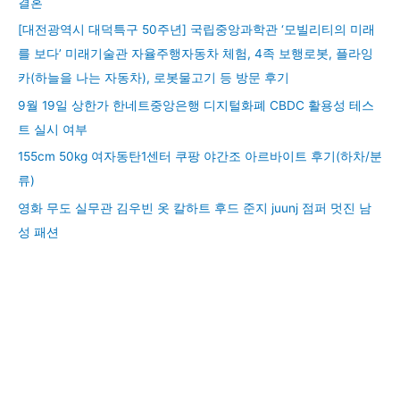
결혼
[대전광역시 대덕특구 50주년] 국립중앙과학관 ‘모빌리티의 미래
를 보다’ 미래기술관 자율주행자동차 체험, 4족 보행로봇, 플라잉
카(하늘을 나는 자동차), 로봇물고기 등 방문 후기
9월 19일 상한가 한네트중앙은행 디지털화폐 CBDC 활용성 테스
트 실시 여부
155cm 50kg 여자동탄1센터 쿠팡 야간조 아르바이트 후기(하차/분
류)
영화 무도 실무관 김우빈 옷 칼하트 후드 준지 juunj 점퍼 멋진 남
성 패션